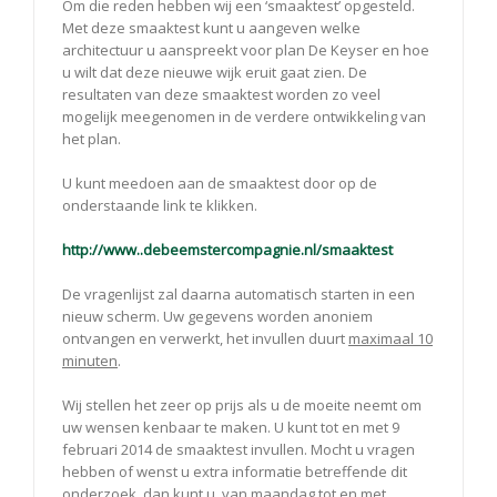
Om die reden hebben wij een ‘smaaktest’ opgesteld.
Met deze smaaktest kunt u aangeven welke
architectuur u aanspreekt voor plan De Keyser en hoe
u wilt dat deze nieuwe wijk eruit gaat zien. De
resultaten van deze smaaktest worden zo veel
mogelijk meegenomen in de verdere ontwikkeling van
het plan.
U kunt meedoen aan de smaaktest door op de
onderstaande link te klikken.
http://www..debeemstercompagnie.nl/smaaktest
De vragenlijst zal daarna automatisch starten in een
nieuw scherm. Uw gegevens worden anoniem
ontvangen en verwerkt, het invullen duurt
maximaal 10
minuten
.
Wij stellen het zeer op prijs als u de moeite neemt om
uw wensen kenbaar te maken. U kunt tot en met 9
februari 2014 de smaaktest invullen. Mocht u vragen
hebben of wenst u extra informatie betreffende dit
onderzoek, dan kunt u, van maandag tot en met