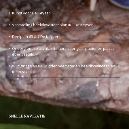
Kunst voor De Keyser
Vaststelling beeldkwaliteitsplan IKC De Keyser
Deelplan 6B & 7 De Keyser
Ondergrondse afvalcontainers voor glas, papier en plastic
opengesteld.
Wijzigingsplan IKC Middenbeemster en beeldkwaliteitsplan
ter inzage
SNELLE NAVIGATIE