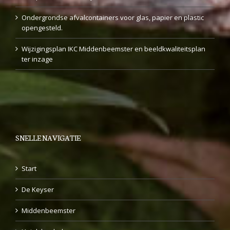
Ondergrondse afvalcontainers voor glas, papier en plastic
opengesteld.
Wijzigingsplan IKC Middenbeemster en beeldkwaliteitsplan
ter inzage
SNELLE NAVIGATIE
Start
De Keyser
Middenbeemster