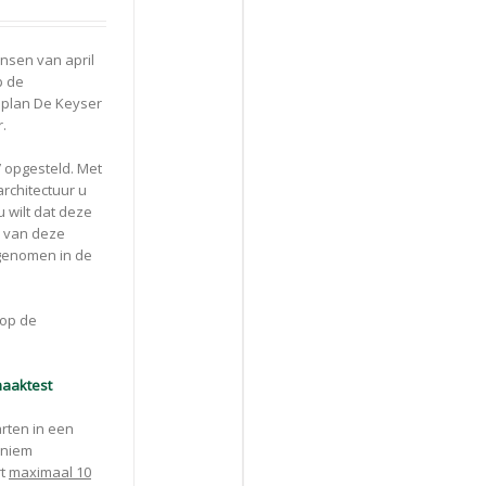
nsen van april
p de
n plan De Keyser
.
 opgesteld. Met
rchitectuur u
 wilt dat deze
n van deze
genomen in de
 op de
maaktest
arten in een
oniem
rt
maximaal 10