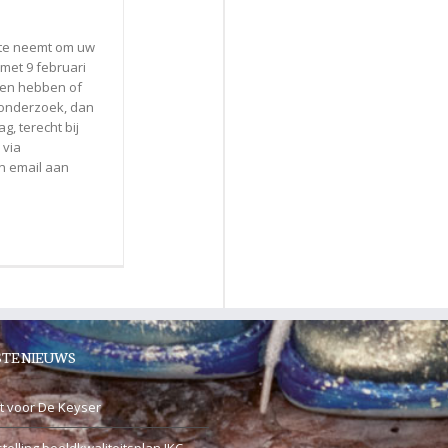
eite neemt om uw
met 9 februari
gen hebben of
t onderzoek, dan
, terecht bij
 via
en email aan
TE NIEUWS
t voor De Keyser