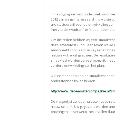
In navolging van ons onderzoek woonwe
2012 zijn wij geïnteresseerd in uw visie o
architectuurstijl voor de ontwikkeling va
(het vierde kwadrant) te Middenbeemster
Om die reden hebben wij een ‘smaaktest’
deze smaaktest kunt u aangeven welke a
aanspreekt voor plan De Keyser en hoe u
nieuwe wijk eruit gaat zien. De resultate
smaaktest worden zo veel mogelijk mee
verdere ontwikkeling van het plan.
U kunt meedoen aan de smaaktest door
onderstaande link te klikken.
http://www..debeemstercompagnie.nl/s
De vragenlijst zal daarna automatisch st
nieuw scherm. Uw gegevens worden an
ontvangen en verwerkt, het invullen duu