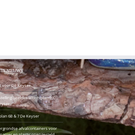
TE NIEUWS
t voor De Keyser
telling beeldkwaliteitsplan IKC
eyser
plan 6B & 7 De Keyser
rgrondse afvalcontainers voor
 papier en plastic opengesteld.