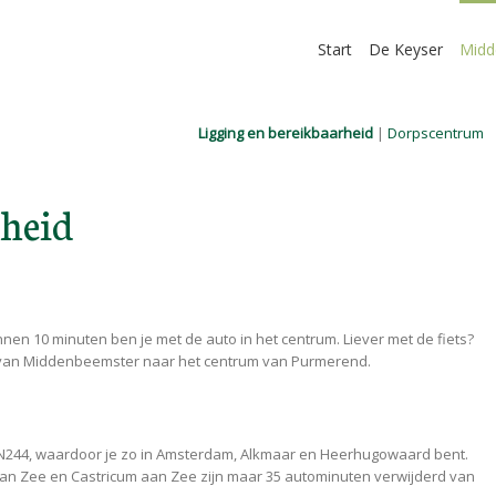
Start
De Keyser
Midd
Ligging en bereikbaarheid
|
Dorpscentrum
rheid
en 10 minuten ben je met de auto in het centrum. Liever met de fiets?
je van Middenbeemster naar het centrum van Purmerend.
N244, waardoor je zo in Amsterdam, Alkmaar en Heerhugowaard bent.
aan Zee en Castricum aan Zee zijn maar 35 autominuten verwijderd van