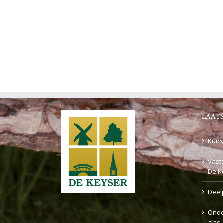
LAATS
Kuns
Vasts
De K
Deel
Onde
glas,