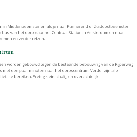
sen in Middenbeemster en als je naar Purmerend of Zuidoostbeemster
en bus van het dorp naar het Centraal Station in Amsterdam en naar
 nemen en verder reizen.
entrum
zen worden gebouwd tegen de bestaande bebouwing van de Rijperweg
met een paar minuten naar het dorpscentrum. Verder zijn alle
ets te bereiken. Prettig kleinschalig en overzichtelijk.