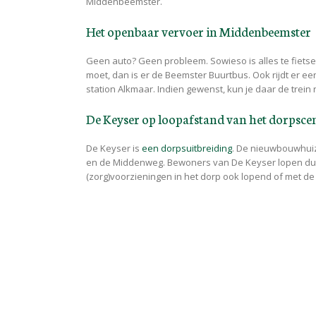
Middenbeemster.
Het openbaar vervoer in Middenbeemster
Geen auto? Geen probleem. Sowieso is alles te fiet
moet, dan is er de Beemster Buurtbus. Ook rijdt er e
station Alkmaar. Indien gewenst, kun je daar de trein
De Keyser op loopafstand van het dorpsc
De Keyser is
een dorpsuitbreiding
. De nieuwbouwhui
en de Middenweg. Bewoners van De Keyser lopen dus 
(zorg)voorzieningen in het dorp ook lopend of met de fi