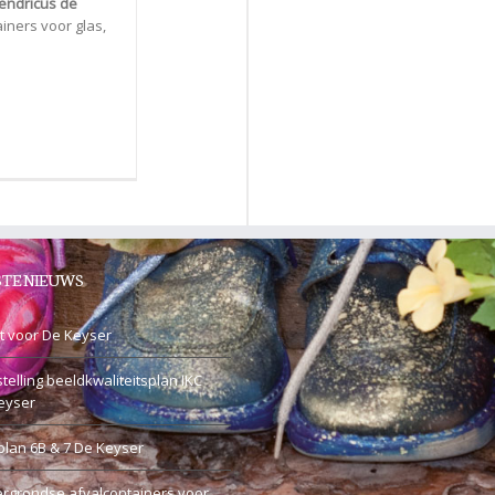
endricus de
iners voor glas,
TE NIEUWS
t voor De Keyser
telling beeldkwaliteitsplan IKC
eyser
plan 6B & 7 De Keyser
rgrondse afvalcontainers voor