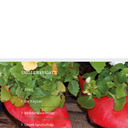
SNELLE NAVIGATIE
Start
De Keyser
Middenbeemster
Uniek landschap