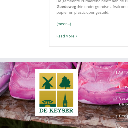
De gemeente Purmerend heeft aan de
H
Goedeweg
drie ondergrondse afvalconta
papier en plastic opengesteld.
(meer…)
Read More
LAATS
Kuns
Vasts
De K
Deel
Onde