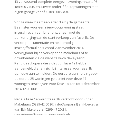
13 verrassend complete eengezinswoningen vanaf €
184.500 v.o.n. en 4 twee-onder-één-kapwoningen met
eigen garage vanaf € 308.900 v.o.n.
Vorige week heeft eenieder die bij de gemeente
Beemster voor een nieuwbouwwoning staat
ingeschreven een brief ontvangen met de
aankondiging van de start verkoop van fase 1b. De
verkoopdocumentatie en het benodigde
inschrijfformulier is vanaf 20 november 2014
verkrijgbaar bij de verkopende makelaars of te
downloaden via de website www.dekeyser.nl
Kandidaat kopers die zich voor fase 1a hebben
aangemeld, dienen zich bij interesse voor fase 1b
opnieuw aan te melden. De eerdere aanmelding voor
de eerste 25 woningen geldt niet voor deze 17
woningen. Inschrijven voor fase 1b kan tot 1 december
2014 12.00 uur.
Net als fase 1a wordt fase 1b verkocht door Sopar
Makelaars (0299-42 00 97; info@sopar.nl) en Hoekstra
van Eck Makelaars (0299-47 20 21;
nieuwbouw@hoekstraenvaneck.nl).