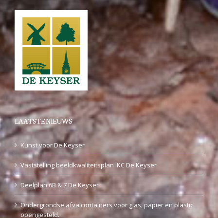
LAATSTE NIEUWS
Kunst voor De Keyser
Vaststelling beeldkwaliteitsplan IKC De Keyser
Deelplan 6B & 7 De Keyser
Ondergrondse afvalcontainers voor glas, papier en plastic
opengesteld.