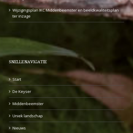
Wijzigingsplan IKC Middenbeemster en beeldkwaliteitsplan
ter inzage
SNELLE NAVIGATIE
Start
De Keyser
Middenbeemster
Uniek landschap
Nieuws