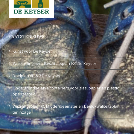
LAATSTE NIEUWS
Kunst voor De Keyser
Vaststelling beeldkwaliteitsplan IKC De Keyser
Deelplan 6B & 7 De Keyser
Ondergrondse afvalcontainers voor glas, papier en plastic
opengesteld.
Wijzigingsplan IKC Middenbeemster en beeldkwaliteitsplan
ter inzage