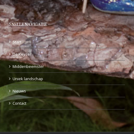
SNELLE NAVIGATIE
Start
De Keyser
Middenbeemster
Uniek landschap
Nieuws
Contact