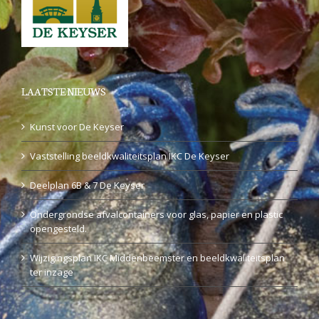
LAATSTE NIEUWS
Kunst voor De Keyser
Vaststelling beeldkwaliteitsplan IKC De Keyser
Deelplan 6B & 7 De Keyser
Ondergrondse afvalcontainers voor glas, papier en plastic
opengesteld.
Wijzigingsplan IKC Middenbeemster en beeldkwaliteitsplan
ter inzage