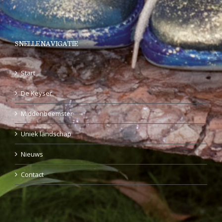
SNELLE NAVIGATIE
Start
De Keyser
Middenbeemster
Uniek landschap
Nieuws
Contact