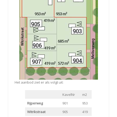
Het aanbod ziet er als volgt uit:
KavelNr
m2
Rijperweg
901
953
Witrikstraat
905
419