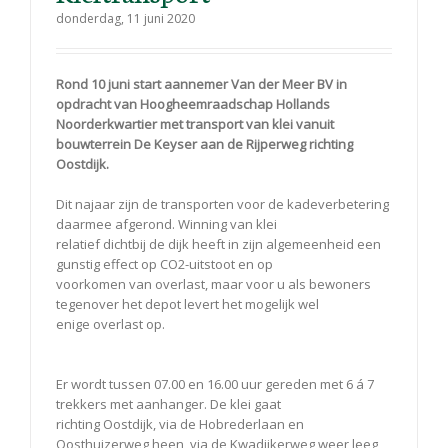
donderdag, 11 juni 2020
Rond 10 juni start aannemer Van der Meer BV in
opdracht van Hoogheemraadschap Hollands
Noorderkwartier met transport van klei vanuit
bouwterrein De Keyser aan de Rijperweg richting
Oostdijk.
Dit najaar zijn de transporten voor de kadeverbetering
daarmee afgerond. Winning van klei
relatief dichtbij de dijk heeft in zijn algemeenheid een
gunstig effect op CO2-uitstoot en op
voorkomen van overlast, maar voor u als bewoners
tegenover het depot levert het mogelijk wel
enige overlast op.
Er wordt tussen 07.00 en 16.00 uur gereden met 6 á 7
trekkers met aanhanger. De klei gaat
richting Oostdijk, via de Hobrederlaan en
Oosthuizerweg heen, via de Kwadijkerweg weer leeg