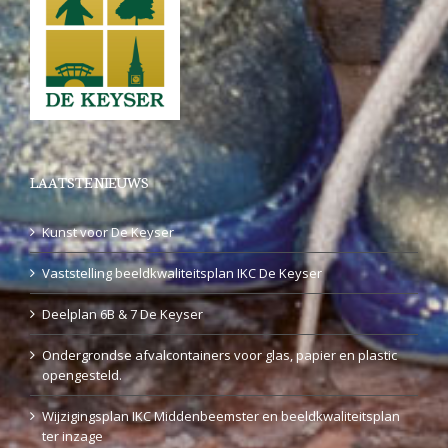
LAATSTE NIEUWS
Kunst voor De Keyser
Vaststelling beeldkwaliteitsplan IKC De Keyser
Deelplan 6B & 7 De Keyser
Ondergrondse afvalcontainers voor glas, papier en plastic
opengesteld.
Wijzigingsplan IKC Middenbeemster en beeldkwaliteitsplan
ter inzage