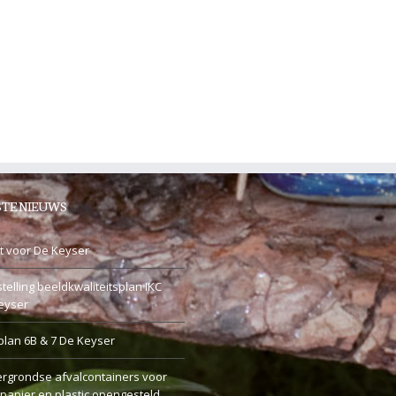
TE NIEUWS
t voor De Keyser
telling beeldkwaliteitsplan IKC
eyser
plan 6B & 7 De Keyser
rgrondse afvalcontainers voor
 papier en plastic opengesteld.