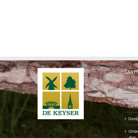
LAATS
Kuns
Vasts
De K
Deel
Onde
glas,