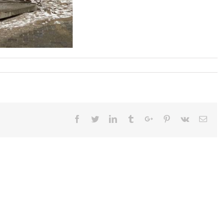
Facebook
Twitter
Linkedin
Tumblr
Google+
Pinterest
Vk
Emai