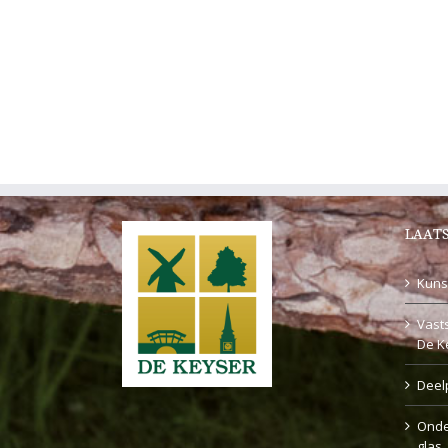
LAATS
Kuns
Vasts
De K
Deel
Onde
glas,