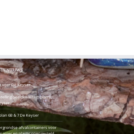
TE NIEUWS
t voor De Keyser
telling beeldkwaliteitsplan IKC
eyser
plan 6B & 7 De Keyser
rgrondse afvalcontainers voor
 papier en plastic opengesteld.