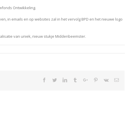
wfonds Ontwikkeling.
en, in emails en op websites zal in het vervolg BPD en het nieuwe logo
ealisatie van uniek, nieuw stukje Middenbeemster.
Facebook
Twitter
Linkedin
Tumblr
Google+
Pinterest
Vk
Emai