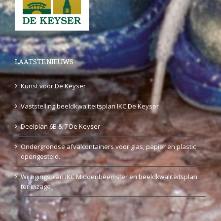
LAATSTE NIEUWS
Kunst voor De Keyser
Vaststelling beeldkwaliteitsplan IKC De Keyser
Deelplan 6B & 7 De Keyser
Ondergrondse afvalcontainers voor glas, papier en plastic
opengesteld.
Wijzigingsplan IKC Middenbeemster en beeldkwaliteitsplan
ter inzage