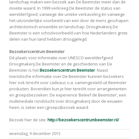
landschap maken een bezoek aan De Beemster meer dan de
moeite waard. In 1999 verkreeg De Beemster de status van
werelderfgoed, vanwege die unieke verkaveling én vanwege
het uitzonderlijke voorbeeld van een door de mens geschapen
architectonisch ensemble en landschap. Droogmakerij De
Beemster is een schoolvoorbeeld van hoe Nederlanders grote
delen van hun land hebben drooggelegd.
Bezoekerscentrum Beemster
Dé plaats voor informatie over UNESCO werelderfgoed
Droogmakerij De Beemster en de geschiedenis van De
Beemster is het
Bezoekerscentrum Beemster
. Naast
toeristische informatie over De Beemster kunnen bezoekers
hier ook terecht voor cadeaus o.a. samengesteld uit Beemster
producten. Bovendien kun je hier terecht voor arrangementen
en groepsbezoeken. De experience ‘Beleef de Beemster’, een
multimediale rondvlucht over droogmakerij door de eeuwen
heen, is zeker een (groeps)bezoek waard.
Bezoek hier de site:
http://bezoekerscentrumbeemster.nl/
woensdag, 9 december 2015