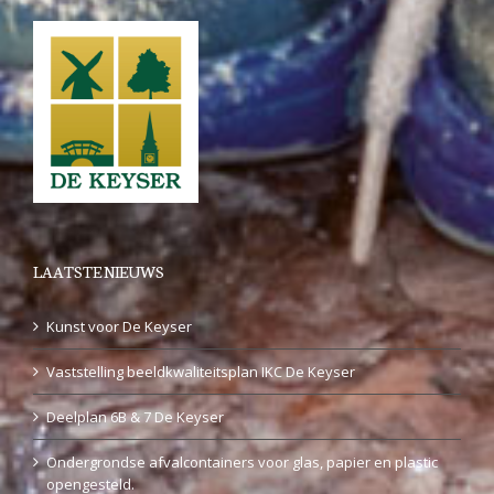
LAATSTE NIEUWS
Kunst voor De Keyser
Vaststelling beeldkwaliteitsplan IKC De Keyser
Deelplan 6B & 7 De Keyser
Ondergrondse afvalcontainers voor glas, papier en plastic
opengesteld.