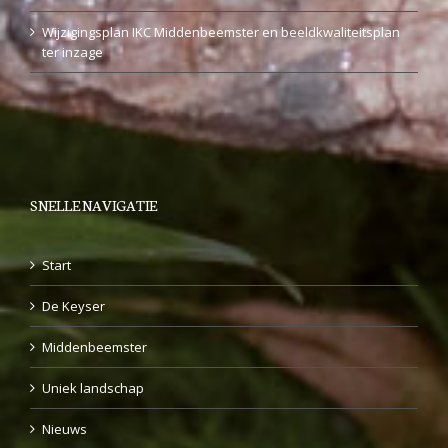
Wijzigingsplan IKC Middenbeemster en beeldkwaliteitsplan
ter inzage
SNELLE NAVIGATIE
Start
De Keyser
Middenbeemster
Uniek landschap
Nieuws