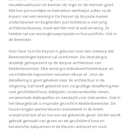
nieuwbouwhuizen en kennen de regio en de mensen goed.
Met hun persoonlijke en betrokken werkwijze zullen zij de
kopers van een woning in De Keyser op de juiste manier
ondersteunen en begeleiden. Just Architects is een jong
architectenbureau, maar wel één met al veel ervaring. Ze
hebben tal van woningbouwprojecten in hun portfolio. Ook in
de Beemster.
Voor fase 1a in De Keyser is gekozen voor een ontwerp dat
Beemsterlingen bekend zal voorkomen. De uitstraling is
duidelijk geïnspireerd op de dorpse architectuur van
Middenbeemster. Elke woning is individueel herkenbaar en
verschillende kapvormen wisselen elkaar af . Voor de
detaillering is goed gekeken naar de architectuur in de
omgeving. Dat heeft geleid tot een zorgvuldige detaillering met
veel geschilderd hout, daklijsten, onderverdeelde ramen,
ornamentale dakkapellen en aandacht voor dakranden. Ook in
het kleurgebruik is inspiratie gezocht in Middenbeemster. De
huizen krijgen warme kleuren metselwerk in de tinten
oranjerood met af en toe een wit gekeimde gevel. Verder wordt
gebruik gemaakt van groen en wit geschilderd hout en
keramische dakpannen in de kleuren antraciet en rood.