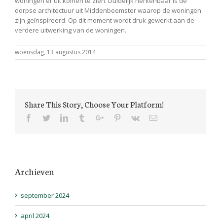
woningen er uit komen te zien. Duidelijk herkenbaar is de
dorpse architectuur uit Middenbeemster waarop de woningen
zijn geïnspireerd. Op dit moment wordt druk gewerkt aan de
verdere uitwerking van de woningen.
woensdag, 13 augustus 2014
Share This Story, Choose Your Platform!
Facebook
Twitter
Linkedin
Tumblr
Google+
Pinterest
Vk
Email
Archieven
september 2024
april 2024